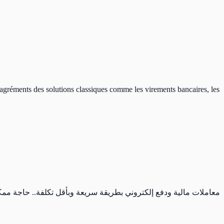
ésagréments des solutions classiques comme les virements bancaires, les
معاملات مالية ودفع إلكتروني بطريقة سريعة وبأقل  Konnect مع ضيوفنا امين بن عبد الرحمان CEO & Founder