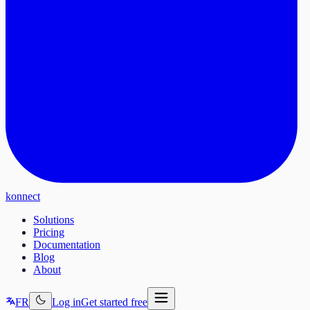
konnect
Solutions
Pricing
Documentation
Blog
About
FR
Log in
Get started free